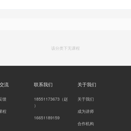
该分类下无课程
交流
联系我们
关于我们
反馈
18551173673（赵
关于我们
）
课程
成为讲师
16651189159
合作机构