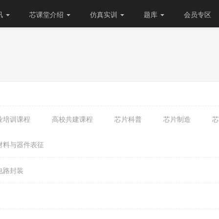
讯
芯课堂介绍
仿真实训
题库
会员专区
业培训课程
高校共建课程
芯片科普
芯片制造
芯
材料与器件表征
电路封装