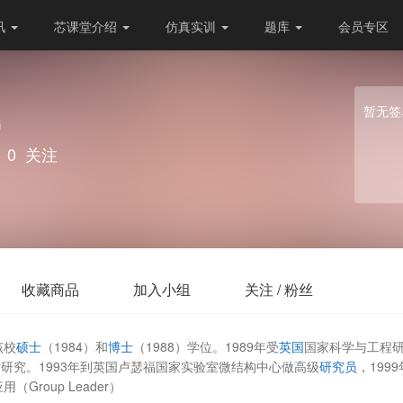
讯
芯课堂介绍
仿真实训
题库
会员专区
暂无签
师
0
关注
收藏商品
加入小组
关注 / 粉丝
该校
硕士
（1984）和
博士
（1988）学位。1989年受
英国
国家科学与工程研究
后
研究。1993年到英国卢瑟福国家实验室微结构中心做高级
研究员
，199
roup Leader）