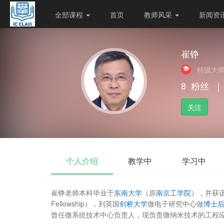
全部课程
首页
教师风采
新闻资
崔铮
特级大
8
粉丝
｜
关注
个人介绍
教学中
学习中
崔铮老师本科毕业于
东南大学
（原
南京工学院
），并获
Fellowship），到英国
剑桥大学
微电子研究中心做
博士
曾任微系统技术中心负责人，现负责微纳米技术的工程应用（G