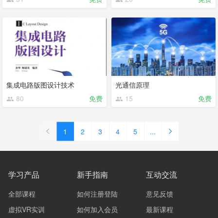
集成电路版图设计技术
光通信原理
80
免费
15
免费
1
2
3
4
5
...
学习产品
新手指南
互动交流
全部课程
如何注册登陆
意见反馈
虚拟VR实训
如何加入会员
最新课程