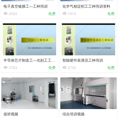
电子真空镀膜工—工种培训
化学气相淀积工工种培训资料
2024
免费
1814
免费
会
会
半导体芯片制造工—光刻工工种培训
智能硬件装调员工种培训
员
员
3763
免费
2730
免费
免
免
费
费
值班视频
综合培训视频