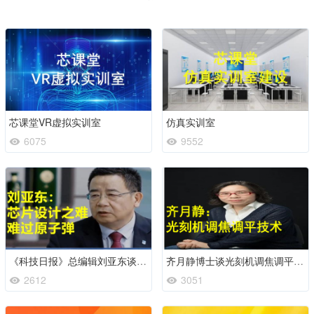
芯课堂VR虚拟实训室
仿真实训室
6075
9552
《科技日报》总编辑刘亚东谈芯片制造之难
齐月静博士谈光刻机调焦调平技术
2612
3051