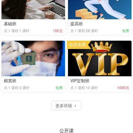
基础班
提高班
共
1
课程
1
课时
100元
共
1
课程
28
课时
免费
精英班
VIP定制班
共
1
课程
4
课时
免费
共
1
课程
10
课时
1000元
更多班级
公开课