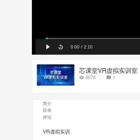
芯课堂VR虚拟实训室
6076
1
简介
目录
评论
VR虚拟实训