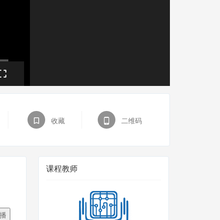
收藏
二维码
课程教师
播