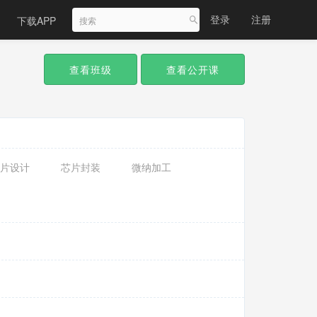
登录
注册
下载APP
查看班级
查看公开课
片设计
芯片封装
微纳加工