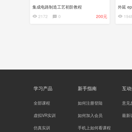
集成电路制造工艺初阶教程
外延 epi
2172
0
200元
194
学习产品
新手指南
互动
全部课程
如何注册登陆
意见
虚拟VR实训
如何加入会员
最新
仿真实训
手机上如何看课程