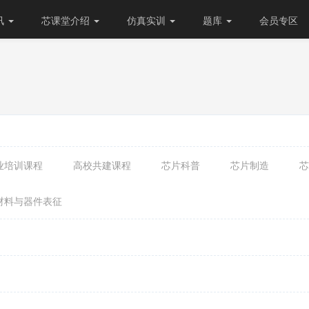
讯
芯课堂介绍
仿真实训
题库
会员专区
业培训课程
高校共建课程
芯片科普
芯片制造
芯
材料与器件表征