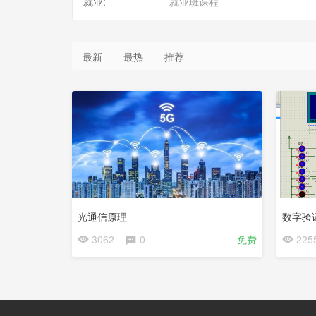
就业:
就业班课程
会
员
最新
最热
推荐
免
费
光通信原理
数字验
3062
0
免费
225