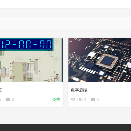
会
员
免
费
证
数字后端
5
0
免费
1862
0