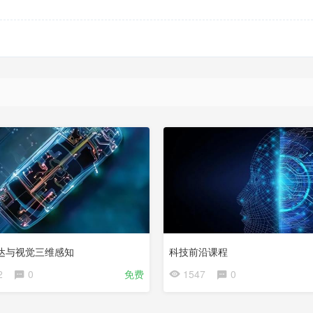
会
员
免
费
达与视觉三维感知
科技前沿课程
2
0
免费
1547
0