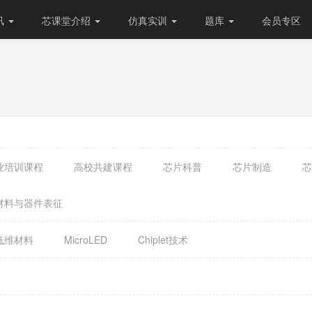
讯
芯课堂介绍
仿真实训
题库
会员专区
业培训课程
高校共建课程
芯片科普
芯片制造
芯
材料与器件表征
低维材料
MicroLED
Chiplet技术