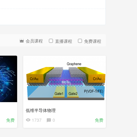
会
员
会员课程
直播课程
免费课程
免
费
低维半导体物理
免费
1737
0
免费