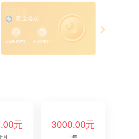
白银
黄金会员
会员课程27个
会员班级2个
会员课程39个
0.00元
3000.00元
个月
1年