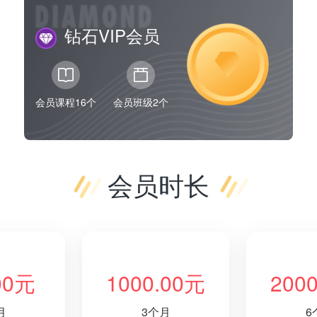
钻石VIP会员
会员课程16个
会员班级2个
会员时长
00元
1000.00元
200
月
3个月
6