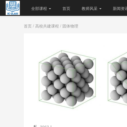
全部课程
首页
教师风采
新闻资
首页
/
高校共建课程
/ 固体物理
3963人