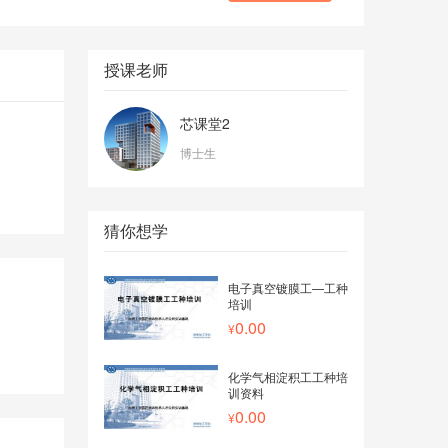
授课老师
芯课堂2
博士生
猜你想学
电子真空镀膜工—工种
培训
0.00
化学气相淀积工工种培
训资料
0.00