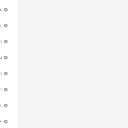
50
02
53
54
53
47
39
15