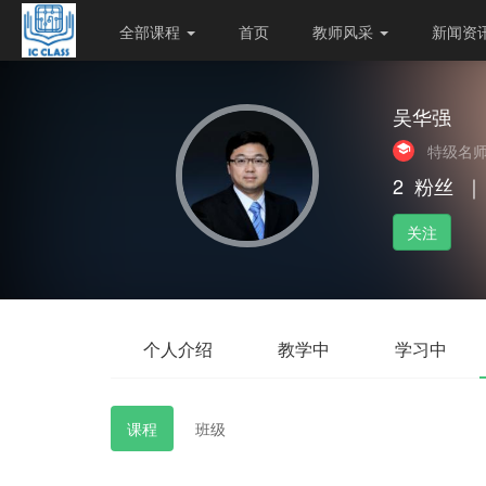
全部课程
首页
教师风采
新闻资
吴华强
特级名
2
粉丝
｜
关注
个人介绍
教学中
学习中
课程
班级