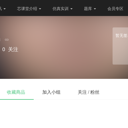
讯
芯课堂介绍
仿真实训
题库
会员专区
暂无签
师
0
关注
收藏商品
加入小组
关注 / 粉丝