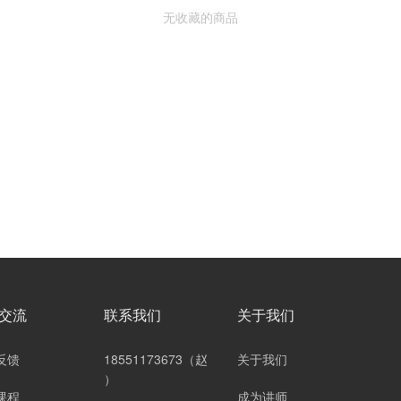
无收藏的商品
交流
联系我们
关于我们
反馈
18551173673（赵
关于我们
）
课程
成为讲师