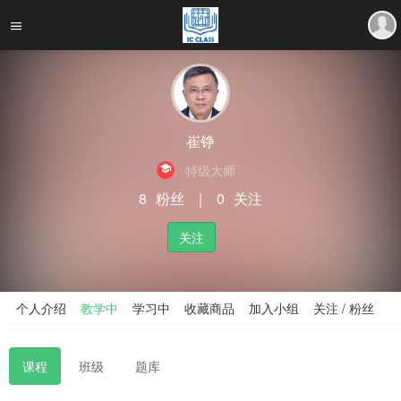
崔铮
特级大师
8
粉丝
｜
0
关注
关注
个人介绍
教学中
学习中
收藏商品
加入小组
关注 / 粉丝
课程
班级
题库