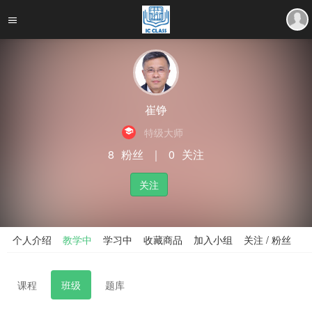
崔铮
特级大师
8
粉丝
｜
0
关注
关注
个人介绍
教学中
学习中
收藏商品
加入小组
关注 / 粉丝
课程
班级
题库