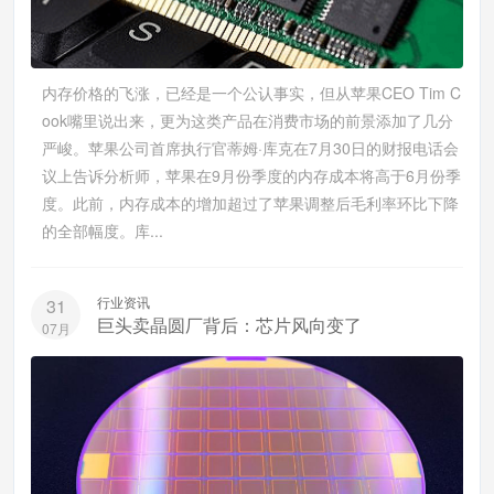
内存价格的飞涨，已经是一个公认事实，但从苹果CEO Tim C
ook嘴里说出来，更为这类产品在消费市场的前景添加了几分
严峻。苹果公司首席执行官蒂姆·库克在7月30日的财报电话会
议上告诉分析师，苹果在9月份季度的内存成本将高于6月份季
度。此前，内存成本的增加超过了苹果调整后毛利率环比下降
的全部幅度。库...
行业资讯
31
巨头卖晶圆厂背后：芯片风向变了
07月