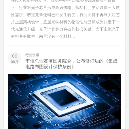
在AI大模型持续扩容、数据中心带宽需求指数级暴涨的背景
下，行业对光子芯片形成高速传输、低功耗、灵活调度三大硬
性需求。赛道竞争逻辑已经发生转变，行业比拼不再只关注芯
片上层架构设计，底层光学材料的物理性能已然成为决定下一
代光通信升级、光子计算算力突破的核心关键。当下主流光子
材料各有取舍，尚且没有一个材料...
行业资讯
06
李强总理签署国务院令，公布修订后的《集成
08月
电路布图设计保护条例》