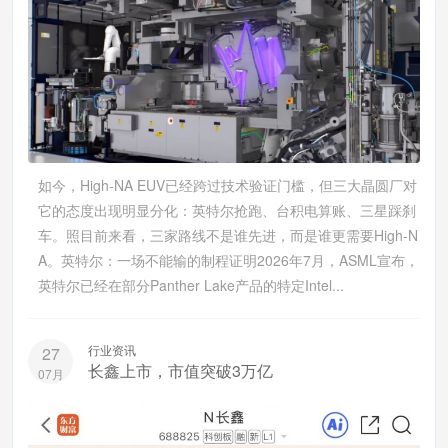
如今，High-NA EUV已经跨过技术验证门槛，但三大晶圆厂对
它的态度出现明显分化：英特尔抢跑、台积电算账、三星踩刹
车。照目前来看，三家路线不是谁先进，而是谁更需要High-N
A。英特尔：一场不能输的制程证明2026年7月，ASML宣布，
英特尔已经在部分Panther Lake产品的特定Intel...
行业资讯
27
长鑫上市，市值突破3万亿
07月