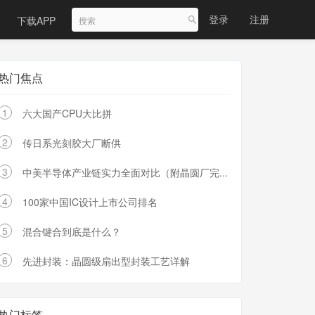
登录
注册
下载APP
热门焦点
1
六大国产CPU大比拼
2
传日系光刻胶大厂断供
3
中美半导体产业链实力全面对比（附晶圆厂完...
4
100家中国IC设计上市公司排名
5
混合键合到底是什么？
6
先进封装：晶圆级扇出型封装工艺详解
热门标签