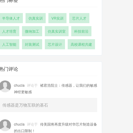
半导体人才
仿真实训
VR实训
芯片人才
人才培育
微纳加工
仿真实训室
科技前沿
人工智能
封装测试
芯片设计
高校课程共建
热门评论
chucla
评论于
褚君浩院士：传感器，让我们的敏感
神经更敏感
传感器是万物互联的基石
chucla
评论于
传美国将再度升级对华芯片制造设备
的出口限制！