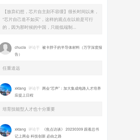
【放弃幻想，芯片自主刻不容缓】很长时间以来，
“芯片自己造不如买”，这样的观点在以前是可行
的，因为那时候的中国，只能低端制...
chucla
评论于
被卡脖子的半导体材料（万字深度报
告）
任重道远
xktang
评论于
两会“芯声”：加大集成电路人才培养
应提上日程
培育技能型人才也十分重要
xktang
评论于
《焦点访谈》 20230309 跟着总书
记上两会 科技创新 必由之路