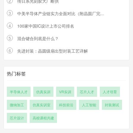
2
传日系光刻胶大厂断供
3
中美半导体产业链实力全面对比（附晶圆厂完...
4
100家中国IC设计上市公司排名
5
混合键合到底是什么？
6
先进封装：晶圆级扇出型封装工艺详解
热门标签
半导体人才
仿真实训
VR实训
芯片人才
人才培育
微纳加工
仿真实训室
科技前沿
人工智能
封装测试
芯片设计
高校课程共建