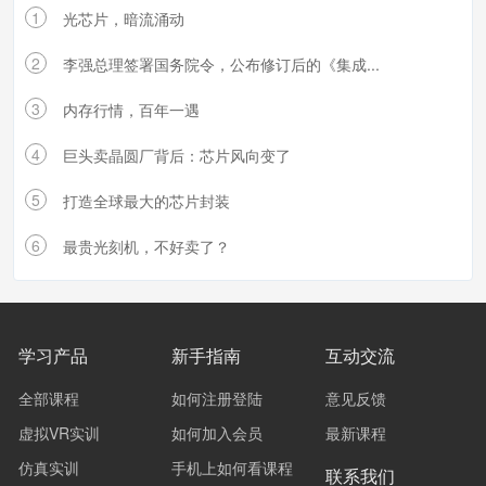
1
光芯片，暗流涌动
2
李强总理签署国务院令，公布修订后的《集成...
3
内存行情，百年一遇
4
巨头卖晶圆厂背后：芯片风向变了
5
打造全球最大的芯片封装
6
最贵光刻机，不好卖了？
学习产品
新手指南
互动交流
全部课程
如何注册登陆
意见反馈
虚拟VR实训
如何加入会员
最新课程
仿真实训
手机上如何看课程
联系我们