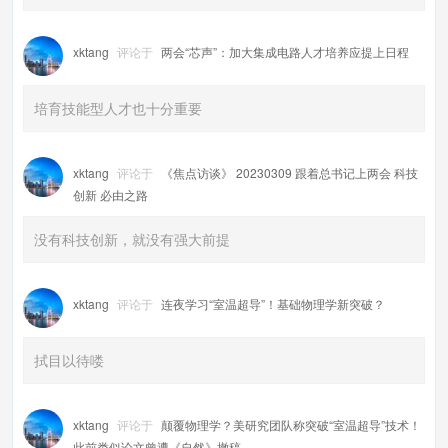
xktang
评论于
两会“芯声”：加大集成电路人才培养应提上日程
培育技能型人才也十分重要
xktang
评论于
《焦点访谈》 20230309 跟着总书记上两会 科技
创新 必由之路
没有科技创新，就没有强大前提
xktang
评论于
连夜学习“室温超导”！基础物理学新突破？
拭目以待喽
xktang
评论于
颠覆物理学？美研究团队称突破“室温超导”技术！
此前类似论文曾遭《自然》撤稿