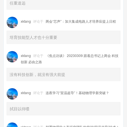
任重道远
xktang
评论于
两会“芯声”：加大集成电路人才培养应提上日程
培育技能型人才也十分重要
xktang
评论于
《焦点访谈》 20230309 跟着总书记上两会 科技
创新 必由之路
没有科技创新，就没有强大前提
xktang
评论于
连夜学习“室温超导”！基础物理学新突破？
拭目以待喽
xktang
评论于
颠覆物理学？美研究团队称突破“室温超导”技术！