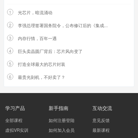
1
光芯片，暗流涌动
2
李强总理签署国务院令，公布修订后的《集成...
3
内存行情，百年一遇
4
巨头卖晶圆厂背后：芯片风向变了
5
打造全球最大的芯片封装
6
最贵光刻机，不好卖了？
学习产品
新手指南
互动交流
全部课程
如何注册登陆
意见反馈
虚拟VR实训
如何加入会员
最新课程