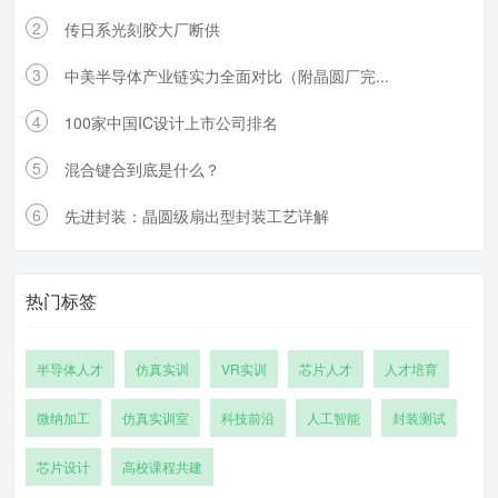
2
传日系光刻胶大厂断供
3
中美半导体产业链实力全面对比（附晶圆厂完...
4
100家中国IC设计上市公司排名
5
混合键合到底是什么？
6
先进封装：晶圆级扇出型封装工艺详解
热门标签
半导体人才
仿真实训
VR实训
芯片人才
人才培育
微纳加工
仿真实训室
科技前沿
人工智能
封装测试
芯片设计
高校课程共建